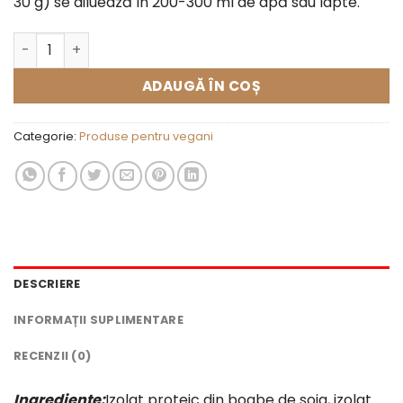
30 g) se diluează în 200-300 ml de apă sau lapte.
Cantitate Proteină vegană Soy&Fava dark chocolate
ADAUGĂ ÎN COȘ
Categorie:
Produse pentru vegani
DESCRIERE
INFORMAȚII SUPLIMENTARE
RECENZII (0)
Ingrediente:
Izolat proteic din boabe de soia, izolat