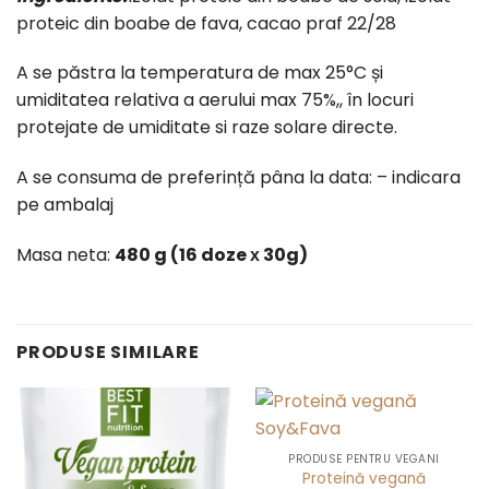
proteic din boabe de fava, cacao praf 22/28
A se păstra la temperatura de max 25°C și
umiditatea relativa a aerului max 75%,, în locuri
protejate de umiditate si raze solare directe.
A se consuma de preferință pâna la data: – indicara
pe ambalaj
Masa neta:
480 g
(16
doze
х 30
g)
PRODUSE SIMILARE
PRODUSE PENTRU VEGANI
Proteină vegană