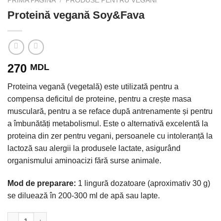
PRIMA PAGINĂ
/
PRODUSE PENTRU VEGANI
Proteină vegană Soy&Fava
270
MDL
Proteina vegană (vegetală) este utilizată pentru a
compensa deficitul de proteine, pentru a crește masa
musculară, pentru a se reface după antrenamente și pentru
a îmbunătăți metabolismul. Este o alternativă excelentă la
proteina din zer pentru vegani, persoanele cu intoleranță la
lactoză sau alergii la produsele lactate, asigurând
organismului aminoacizi fără surse animale.
Mod de preparare:
1 lingură dozatoare (aproximativ 30 g)
se diluează în 200-300 ml de apă sau lapte.
Cantitate Proteină vegană Soy&Fava