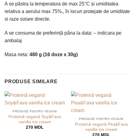
A se păstra la temperatura de max 25°C și umiditatea
relativa a aerului max 75%,, în locuri protejate de umiditate
si raze solare directe.
A se consuma de preferință pâna la data: – indicara pe
ambalaj
Masa neta:
480 g
(16
doze
х 30
g)
PRODUSE SIMILARE
PRODUSE PENTRU VEGANI
Proteină vegană Soy&Fava
PRODUSE PENTRU VEGANI
vanilla ice cream
Proteină vegană Pea&Fava
270
MDL
vanilla ice cream
270
MDL