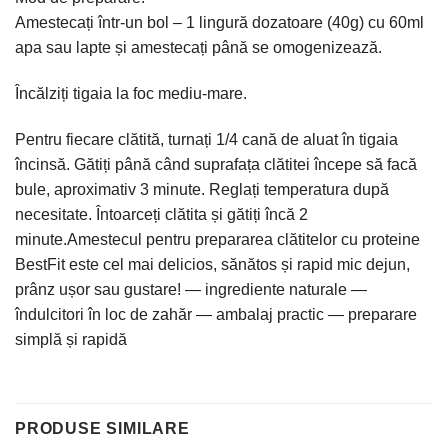
Amestecați într-un bol – 1 lingură dozatoare (40g) cu 60ml
apa sau lapte și amestecați până se omogenizează.
Încălziți tigaia la foc mediu-mare.
Pentru fiecare clătită, turnați 1/4 cană de aluat în tigaia
încinsă. Gătiți până când suprafața clătitei începe să facă
bule, aproximativ 3 minute. Reglați temperatura după
necesitate. Întoarceți clătita și gătiți încă 2
minute.Amestecul pentru prepararea clătitelor cu proteine
BestFit este cel mai delicios, sănătos și rapid mic dejun,
prânz ușor sau gustare! — ingrediente naturale —
îndulcitori în loc de zahăr — ambalaj practic — preparare
simplă și rapidă
PRODUSE SIMILARE