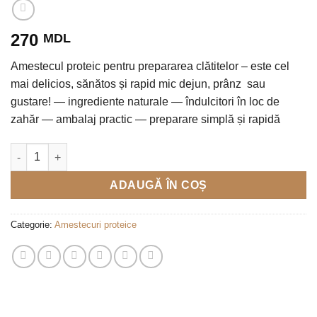
270
MDL
Amestecul proteic pentru prepararea clătitelor – este cel
mai delicios, sănătos și rapid mic dejun, prânz sau
gustare! — ingrediente naturale — îndulcitori în loc de
zahăr — ambalaj practic — preparare simplă și rapidă
Cantitate Amestec proteic pentru pancake și clătite cu vanilie
ADAUGĂ ÎN COȘ
Categorie:
Amestecuri proteice