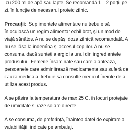
cu 200 ml de apă sau lapte. Se recomandă 1 – 2 porții pe
zi, în funcție de necesarul proteic zilnic.
Precauții:
Suplimentele alimentare nu trebuie să
înlocuiască un regim alimentar echilibrat, și un mod de
viață sănătos. A nu se depăși doza zilnică recomandată. A
nu se lăsa la indemîna și accesul copiilor. A nu se
consuma, dacă sunteți alergic la unul din ingredientele
produsului. Femeile însărcinate sau care alaptează,
persoanele care adminitrează medicamente sau suferă de
cauză medicală, trebuie să consulte medicul îneinte de a
utiliza acest produs.
A se păstra la temperatura de max 25 C, în locuri protejate
de umiditate si raze solare directe.
A se consuma, de preferință, înaintea datei de expirare a
valabilității, indicate pe ambalaj.