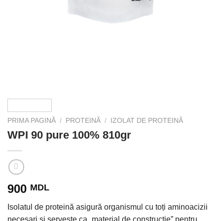
PRIMA PAGINĂ
/
PROTEINĂ
/
IZOLAT DE PROTEINĂ
WPI 90 pure 100% 810gr
900
MDL
Isolatul de proteină asigură organismul cu toți aminoacizii
necesari și servește ca „material de construcție” pentru