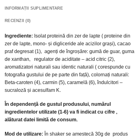
INFORMAȚII SUPLIMENTARE
RECENZII (0)
Ingrediente:
Isolat proteină din zer de lapte ( proteine din
zer de lapte, mono- și digliceride ale acizilor grași), cacao
praf degresat (1), agenți de îngroșăre: gumă de guar, guma
de xanthan, regulator de aciditate – acid citric (2),
aromatizatori naturali sau identic naturali ( corespunde cu
fotografia gustului de pe parte din față), colornați naturali:
Beta-caroten (4), carmin (5), caramelă (6), îndulcitori –
sucraloză și acesulfam K.
În dependență de gustul produsului, numărul
ingredientelor utilizate (1-6) va fi indicat cu cifre ,
alăturat datei limită de consum.
Mod de utilizare:
În shaker se amestecă 30g de produs