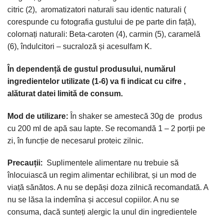
citric (2), aromatizatori naturali sau identic naturali (
corespunde cu fotografia gustului de pe parte din față),
colornați naturali: Beta-caroten (4), carmin (5), caramelă
(6), îndulcitori – sucraloză și acesulfam K.
În dependență de gustul produsului, numărul
ingredientelor utilizate (1-6) va fi indicat cu cifre ,
alăturat datei limită de consum.
Mod de utilizare:
În shaker se amestecă 30g de produs
cu 200 ml de apă sau lapte. Se recomandă 1 – 2 porții pe
zi, în funcție de necesarul proteic zilnic.
Precauții:
Suplimentele alimentare nu trebuie să
înlocuiască un regim alimentar echilibrat, și un mod de
viață sănătos. A nu se depăși doza zilnică recomandată. A
nu se lăsa la indemîna și accesul copiilor. A nu se
consuma, dacă sunteți alergic la unul din ingredientele