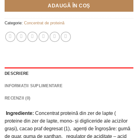
ADAUGĂ ÎN COȘ
Categorie:
Concentrat de proteină
DESCRIERE
INFORMAȚII SUPLIMENTARE
RECENZII (0)
Ingrediente:
Concentrat proteină din zer de lapte (
proteine din zer de lapte, mono- și digliceride ale acizilor
grași), cacao praf degresat (1), agenți de îngroșăre: gumă
de guar, guma de xanthan, regulator de aciditate – acid