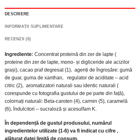
DESCRIERE
INFORMAȚII SUPLIMENTARE
RECENZII (0)
Ingrediente:
Concentrat proteină din zer de lapte (
proteine din zer de lapte, mono- și digliceride ale acizilor
grași), cacao praf degresat (1), agenți de îngroșăre: gumă
de guar, guma de xanthan, regulator de aciditate – acid
citric (2), aromatizatori naturali sau identic naturali (
corespunde cu fotografia gustului de pe parte din față),
colornați naturali: Beta-caroten (4), carmin (5), caramelă
(6), îndulcitori – sucraloză și acesulfam K.
În dependență de gustul produsului, numărul
ingredientelor utilizate (1-6) va fi indicat cu cifre ,
alăturat datei limită de consum.