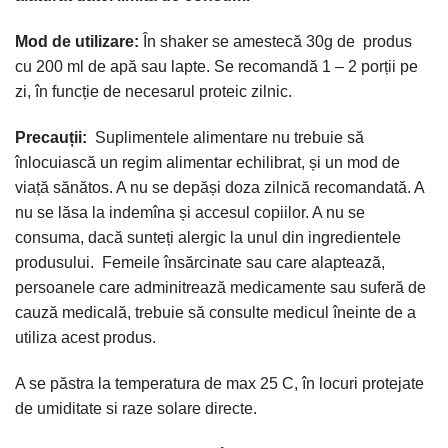
Mod de utilizare:
În shaker se amestecă 30g de produs
cu 200 ml de apă sau lapte. Se recomandă 1 – 2 porții pe
zi, în funcție de necesarul proteic zilnic.
Precauții:
Suplimentele alimentare nu trebuie să
înlocuiască un regim alimentar echilibrat, și un mod de
viață sănătos. A nu se depăși doza zilnică recomandată. A
nu se lăsa la indemîna și accesul copiilor. A nu se
consuma, dacă sunteți alergic la unul din ingredientele
produsului. Femeile însărcinate sau care alaptează,
persoanele care adminitrează medicamente sau suferă de
cauză medicală, trebuie să consulte medicul îneinte de a
utiliza acest produs.
A se păstra la temperatura de max 25 C, în locuri protejate
de umiditate si raze solare directe.