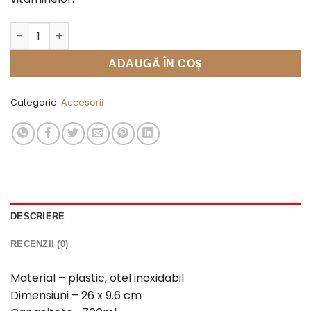
Cantitate Shaker fitness "Best Fit" de 700 ml, din plastic cu agi
ADAUGĂ ÎN COȘ
Categorie:
Accesorii
DESCRIERE
RECENZII (0)
Material – plastic, otel inoxidabil
Dimensiuni – 26 x 9.6 cm