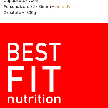
Capacitate- 7
00
ml
Personalizare 32
x 3
5
mm
–
print UV
Greutate –
300
g