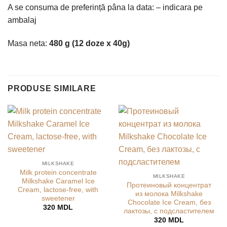
A se consuma de preferință pâna la data: – indicara pe
ambalaj
Masa neta:
480 g
(12
doze
х 40
g)
PRODUSE SIMILARE
MILKSHAKE
Milk protein concentrate
MILKSHAKE
Milkshake Caramel Ice
Протеиновый концентрат
Cream, lactose-free, with
из молока Milkshake
sweetener
Chocolate Ice Cream, без
320
MDL
лактозы, с подсластителем
320
MDL