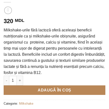
320
MDL
Milkshake-urile fără lactoză oferă aceleași beneficii
nutriționale ca și milkshake-urile obișnuite, asigurând
organismul cu proteine, calciu și vitamine, fiind în același
timp mai ușor de digerat pentru persoanele cu intoleranță
la lactoză. Beneficiile includ un confort digestiv îmbunătățit,
savurarea continuă a gustului și texturii similare produselor
lactate și fără a renunța la nutrienți esențiali precum calciu,
fosfor și vitamina B12.
Cantitate Concentrat proteic din lapte Milkshake Chocolate Ice 
ADAUGĂ ÎN COȘ
Categorie:
Milkshake