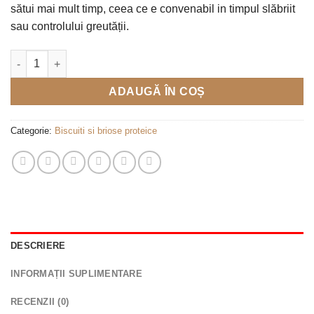
sătui mai mult timp, ceea ce e convenabil in timpul slăbriit
sau controlului greutății.
Cantitate Biscuți sărați cu conținut ridicat de proteină «Cracker
ADAUGĂ ÎN COȘ
Categorie:
Biscuiti si briose proteice
DESCRIERE
INFORMAȚII SUPLIMENTARE
RECENZII (0)