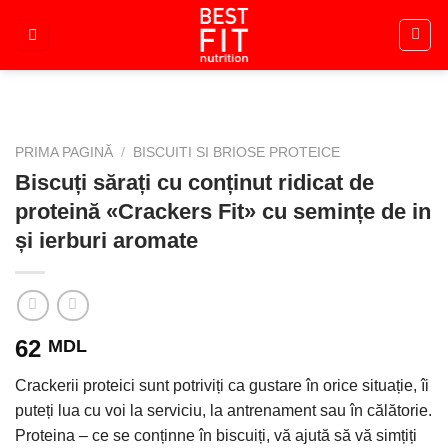
Skip
to
content
PRIMA PAGINĂ
/
BISCUITI SI BRIOSE PROTEICE
Biscuți sărați cu conținut ridicat de
proteină «Crackers Fit» cu semințe de in
și ierburi aromate
62
MDL
Crackerii proteici sunt potriviți ca gustare în orice situație, îi
puteți lua cu voi la serviciu, la antrenament sau în călătorie.
Proteina – ce se conținne în biscuiți, vă ajută să vă simțiți