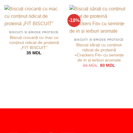
-18%
BISCUITI SI BRIOSE PROTEICE
Biscuți crocanți cu mac cu
BISCUITI SI BRIOSE PROTEICE
conținut ridicat de proteină
Biscuți sărați cu conținut
„FIT BISCUIT”
ridicat de proteină
35
MDL
«Crackers Fit» cu semințe
de in și ierburi aromate
Prețul
Prețul
98
MDL
80
MDL
inițial
curent
a
este:
fost:
80 MDL.
98 MDL.