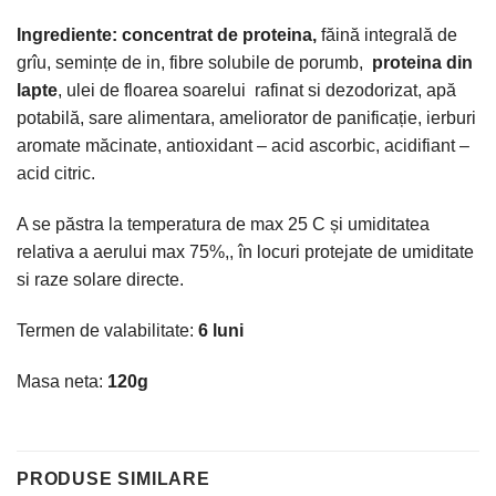
Ingrediente: concentrat de proteina,
făină integrală de
grîu, semințe de in, fibre solubile de porumb,
proteina din
lapte
, ulei de floarea soarelui rafinat si dezodorizat, apă
potabilă, sare alimentara, ameliorator de panificație, ierburi
aromate măcinate, antioxidant – acid ascorbic, acidifiant –
acid citric.
A se păstra la temperatura de max 25 C și umiditatea
relativa a aerului max 75%,, în locuri protejate de umiditate
si raze solare directe.
Termen de valabilitate:
6 luni
Masa neta:
120g
PRODUSE SIMILARE