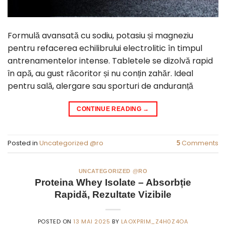
Formulă avansată cu sodiu, potasiu și magneziu
pentru refacerea echilibrului electrolitic în timpul
antrenamentelor intense. Tabletele se dizolvă rapid
în apă, au gust răcoritor și nu conțin zahăr. Ideal
pentru sală, alergare sau sporturi de anduranță
CONTINUE READING
→
Posted in
Uncategorized @ro
Comments
5
UNCATEGORIZED @RO
Proteina Whey Isolate – Absorbție
Rapidă, Rezultate Vizibile
POSTED ON
13 MAI 2025
BY
LAOXPRIM_Z4H0Z4OA