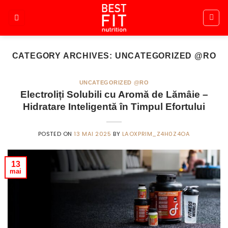
Skip
to
content
CATEGORY ARCHIVES:
UNCATEGORIZED @RO
UNCATEGORIZED @RO
Electroliți Solubili cu Aromă de Lămâie –
Hidratare Inteligentă în Timpul Efortului
POSTED ON
13 MAI 2025
BY
LAOXPRIM_Z4H0Z4OA
13
mai