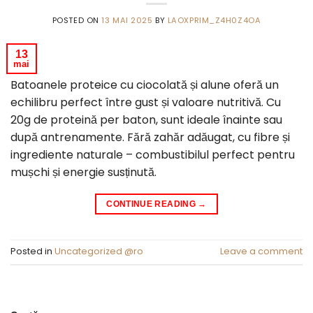
POSTED ON
13 MAI 2025
BY
LAOXPRIM_Z4H0Z4OA
13
mai
Batoanele proteice cu ciocolată și alune oferă un
echilibru perfect între gust și valoare nutritivă. Cu
20g de proteină per baton, sunt ideale înainte sau
după antrenamente. Fără zahăr adăugat, cu fibre și
ingrediente naturale – combustibilul perfect pentru
mușchi și energie susținută.
CONTINUE READING
→
Posted in
Uncategorized @ro
Leave a comment